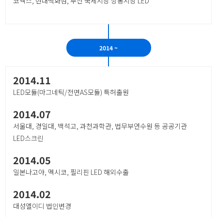
코엑스, 현대백화점, 부산 국제시장 깡통시장 LED
2014 ~
2014.11
LED모듈(마그네틱/전면AS모듈) 특허출원
2014.07
서울대, 경일대, 백석고, 과천과학관, 법무부연수원 등 공공기관
LED스크린
2014.05
일본나고야, 멕시코, 필리핀 LED 해외수출
2014.02
대성엘이디 법인변경