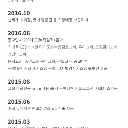
2016.10
신세계 백화점, 롯데 명품관 등 쇼핑매장 보급확대
2016.06
종교단체 200여 곳(누적실적) 돌파,
스마트-LED스크린 여의도순복음김포교회, 우리교회, 조양감리교회,
섬김의교회,
은평교회, 중앙교회 온양교회, 원불교 등 종교단체.
HD통합방송장비 시스템 구축, 디지털영상시스템 솔루션 제공
2015.08
교회 강당전용 Smart-LED출시 눈부심 방지프로그램, 샤프니스기능
2015.06
미국 뉴저지 한인교회 250inch 수출 시공
2015.03