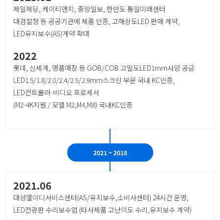
제일제당, 케이티앤지, 중앙일보, 한반도 통일미래센터
대검찰청 등 공공기관에 제품 인증, 고해상도LED 판매 계약,
LED유지보수(AS)계약 확대
2022
롯데, 신세계, 명품매장 등 GOB/COB 고밀도LED1mm사양 공급
LED1.5/1.8/2.0/2.4/2.5/2.9mm스크린 부문 국내 KC인증,
LED컨트롤러-비디오 프로세서
(M2-4K지원 / 모델 M2,M4,M8) 국내KC인증
2021 ~ 2018
2021.06
대성엘이디서비스센터(AS/유지보수,소비사센터) 24시간 운영,
LED전광판 수리보수업 (타사제품 고난이도 수리,유지보수 계약)