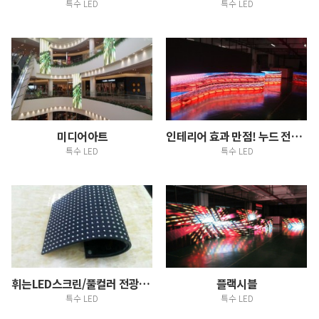
특수 LED
특수 LED
미디어아트
인테리어 효과 만점! 누드 전광판,.F-led
특수 LED
특수 LED
휘는LED스크린/풀컬러 전광판이 대세
플랙시블
특수 LED
특수 LED