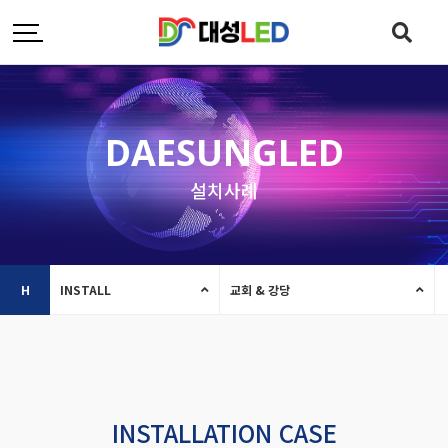
DAESUNGLED
설치사례
H
INSTALL
교회 & 강당
INSTALLATION CASE