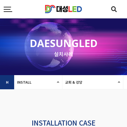
DAESUNGLED
설치사례
H
INSTALL
교회 & 강당
INSTALLATION CASE