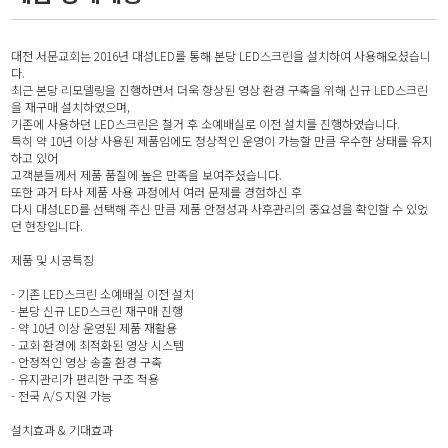
대전 서문교회는 2016년 대성LED를 통해 본당 LED스크린을 설치하여 사용해오셨습니
다.
최근 본당 리모델링을 진행하면서 더욱 향상된 영상 환경 구축을 위해 신규 LED스크린
을 재구매 설치하였으며,
기존에 사용하던 LED스크린은 철거 후 소예배실로 이전 설치를 진행하였습니다.
특히 약 10년 이상 사용된 제품임에도 정상적인 운영이 가능할 만큼 우수한 상태를 유지
하고 있어
고객분들께서 제품 품질에 높은 만족을 보여주셨습니다.
또한 과거 타사 제품 사용 과정에서 여러 문제를 경험하신 후
다시 대성LED를 선택해 주신 만큼 제품 안정성과 사후관리의 중요성을 확인할 수 있었
던 현장입니다.
제품 및 시공특징
- 기존 LED스크린 소예배실 이전 설치
- 본당 신규 LED스크린 재구매 진행
- 약 10년 이상 운영된 제품 재활용
- 교회 환경에 최적화된 영상 시스템
- 안정적인 영상 송출 환경 구축
- 유지관리가 편리한 구조 적용
- 전국 A/S 지원 가능
설치효과 & 기대효과